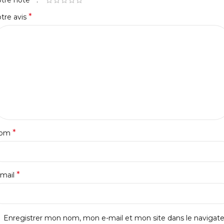
otre note
*
tre avis
*
om
*
-mail
Enregistrer mon nom, mon e-mail et mon site dans le navigat