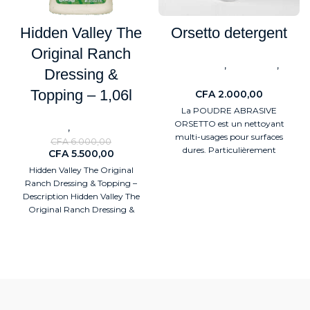
Hidden Valley The
Orsetto detergent
Original Ranch
,
,
BestSeller
Nouveaute
Dressing &
Détergents
Topping – 1,06l
CFA
2.000,00
La POUDRE ABRASIVE
ORSETTO est un nettoyant
,
Nouveaute
ALIMENTAIRES
multi-usages pour surfaces
CFA
6.000,00
dures.
Particulièrement
CFA
5.500,00
adaptée à l'élimination des
Hidden Valley The Original
saletés tenaces et idéale pour les
Ranch Dressing & Topping –
nettoyages intensifs, elle offre
Description Hidden Valley The
une action abrasive sans rayer
Original Ranch Dressing &
les surfaces.
La présence de
Topping est une
chlore actif contribue à
l'assainissement des surfaces, ce
qui la rend particulièrement
adaptée au nettoyage des
cuisines, salles de bains et
carrelages.