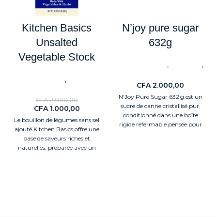
Kitchen Basics
N’joy pure sugar
Unsalted
632g
Vegetable Stock
,
,
ALIMENTAIRES
BestSeller
Petit déjeuner
,
ALIMENTAIRES
Sauces &
CFA
2.000,00
Aides culinaires
N’Joy Pure Sugar 632 g est un
CFA
2.000,00
sucre de canne cristallisé pur,
CFA
1.000,00
conditionné dans une boîte
Le bouillon de légumes sans sel
rigide refermable pensée pour
ajouté Kitchen Basics offre une
un
base de saveurs riches et
naturelles, préparée avec un