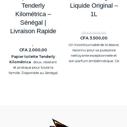
Tenderly
Liquide Original –
Kilométrica –
1L
Sénégal |
Détergents
Livraison Rapide
CFA
5.000,00
CFA
3.500,00
,
Nouveaute
Détergents
Un incontournable de la lessive,
CFA
2.000,00
reconnu pour sa puissance
nettoyante exceptionnelle et
Papier toilette Tenderly
son parfum emblématique. Ce
Kilométrica
: doux, résistant
détergent liquide Tide®
et pratique pour toute la
Original
famille. Disponible au Sénégal
avec livraison rapide.