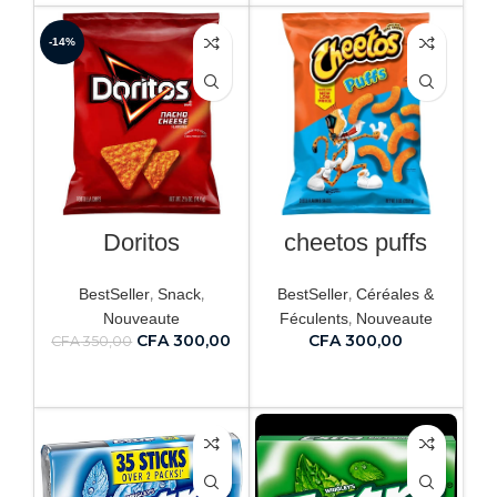
-14%
Doritos
cheetos puffs
,
,
,
BestSeller
Snack
BestSeller
Céréales &
,
Nouveaute
Féculents
Nouveaute
CFA
300,00
CFA
300,00
CFA
350,00
AJOUTER AU PANIER
AJOUTER AU PANIER