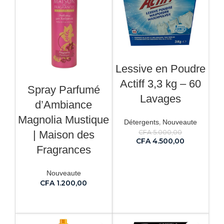
Lessive en Poudre
Actiff 3,3 kg – 60
Spray Parfumé
Lavages
d’Ambiance
Magnolia Mustique
,
Détergents
Nouveaute
| Maison des
CFA
5.000,00
CFA
4.500,00
Fragrances
AJOUTER AU PANIER
Nouveaute
CFA
1.200,00
AJOUTER AU PANIER