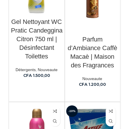
Gel Nettoyant WC
Pratic Candeggina
Citron 750 ml |
Parfum
Désinfectant
d’Ambiance Caffè
Toilettes
Macaè | Maison
des Fragrances
,
Détergents
Nouveaute
CFA
1.500,00
Nouveaute
CFA
1.200,00
AJOUTER AU PANIER
AJOUTER AU PANIER
-10%