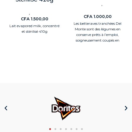
,
ALIMENTAIRES
Conserves
& Légumes
,
Nouveaute
ALIMENTAIRES
CFA
1.000,00
CFA
1.500,00
Les betteraves tranchées Del
Lait evapored milk, concentré
Monte sont des légumes en
et stérilisé 410g
conserve prêts à l’emploi,
soigneusement coupés en
tranches fines pour offrir