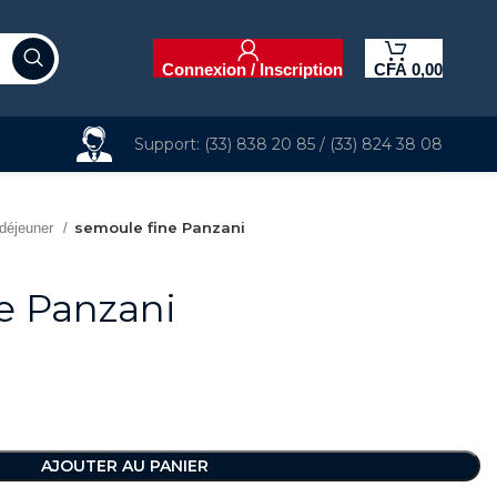
Connexion / Inscription
CFA
0,00
Support: (33) 838 20 85 / (33) 824 38 08
semoule fine Panzani
 déjeuner
e Panzani
AJOUTER AU PANIER