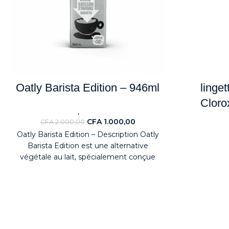
Oatly Barista Edition – 946ml
linge
Cloro
,
Nouveaute
ALIMENTAIRES
CFA
1.000,00
CFA
2.000,00
No
Oatly Barista Edition – Description Oatly
Barista Edition est une alternative
végétale au lait, spécialement conçue
pour sublimer vos boissons