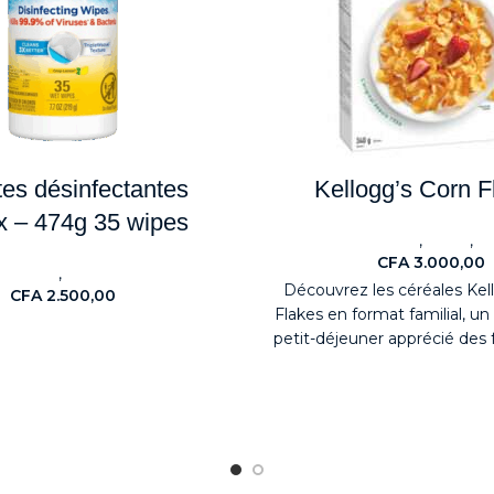
ttes désinfectantes
Kellogg’s Corn F
x – 474g 35 wipes
,
,
ALIMENTAIRES
Snack
N
CFA
3.000,00
,
uveaute
Détergents
Découvrez les céréales Kel
CFA
2.500,00
Flakes en format familial, un
petit-déjeuner apprécié des 
leur simplicité e