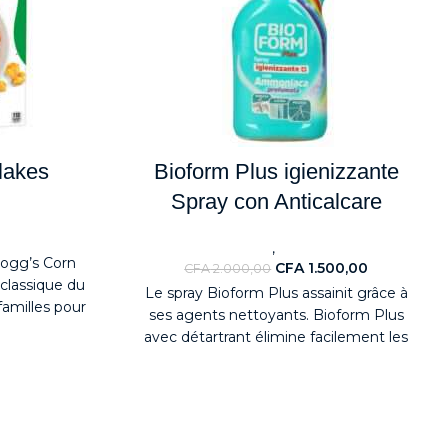
lakes
Bioform Plus igienizzante
Spray con Anticalcare
ouveaute
,
Nouveaute
Détergents
logg’s Corn
CFA
1.500,00
CFA
2.000,00
 classique du
Le spray Bioform Plus assainit grâce à
familles pour
ses agents nettoyants.
Bioform Plus
t
avec détartrant élimine facilement les
incrustations et le calcaire le plus tenace.
Sa formule réduit l'accumulation de
calcaire sur les surfaces, facilitant ainsi
l'écoulement de l'eau.
Idéal pour
nettoyer le carrelage, les lavabos, les