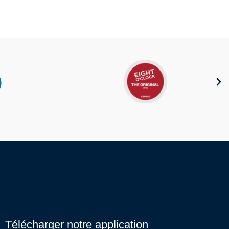
robinets, les cabines de douche et les
baignoires.
Télécharger notre application