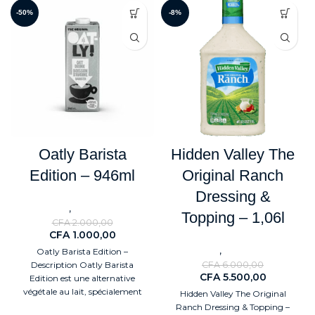
-50%
-8%
Oatly Barista
Hidden Valley The
Edition – 946ml
Original Ranch
Dressing &
,
Nouveaute
ALIMENTAIRES
Topping – 1,06l
CFA
2.000,00
CFA
1.000,00
,
Nouveaute
ALIMENTAIRES
Oatly Barista Edition –
Description Oatly Barista
CFA
6.000,00
CFA
5.500,00
Edition est une alternative
végétale au lait, spécialement
Hidden Valley The Original
conçue pour sublimer vos
Ranch Dressing & Topping –