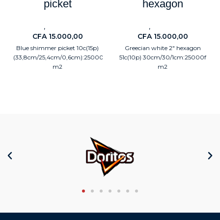
picket
hexagon
,
,
Carreaux
Electroménagers
Carreaux
Electroménagers
CFA
15.000,00
CFA
15.000,00
Blue shimmer picket 10c(15p)
Greecian white 2" hexagon
(33,8cm/25,4cm/0,6cm):25000
51c(10p) 30cm/30/1cm:25000f
m2
m2