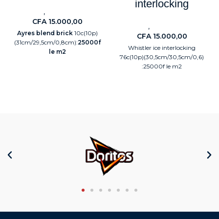
interlocking
,
Carreaux
Electroménagers
CFA
15.000,00
,
Carreaux
Electroménagers
Ayres blend brick
10c(10p)
CFA
15.000,00
(31cm/29,5cm/0,8cm):
25000f
Whistler ice interlocking
le m2
76c(10p)(30,5cm/30,5cm/0,6)
:25000f le m2