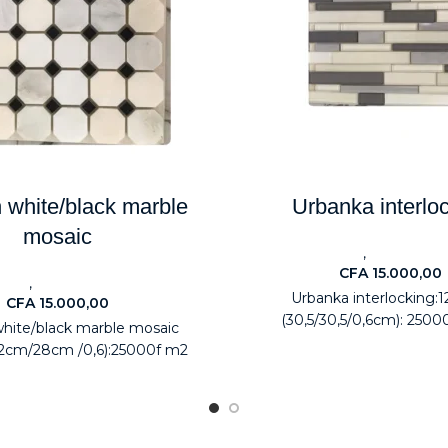
 white/black marble
Urbanka interlo
mosaic
,
Carreaux
Electromén
CFA
15.000,00
,
eaux
Electroménagers
Urbanka interlocking:1
CFA
15.000,00
(30,5/30,5/0,6cm): 2500
white/black marble mosaic
32cm/28cm /0,6):25000f m2