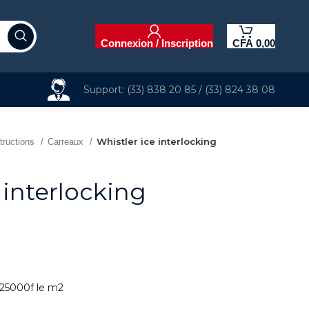
Connexion / Inscription
CFA
0,00
Support: (33) 838 20 85 / (33) 824 38 08
Whistler ice interlocking
tructions
Carreaux
 interlocking
:25000f le m2