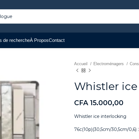
s de recherche
À Propos
Contact
Accueil
Electroménagers
Cons
Whistler ice
CFA
15.000,00
Whistler ice interlocking
76c(10p)(30,5cm/30,5cm/0,6) 