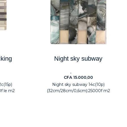
cking
Night sky subway
,
agers
Carreaux
Electroménagers
CFA
15.000,00
2c(15p)
Night sky subway 14c(10p)
0f le m2
(32cm/28cm/0,6cm):25000f m2