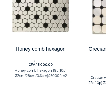
Honey comb hexagon
Grecian
,
Carreaux
Electroménagers
CFA
15.000,00
Carr
Honey comb hexagon 18c(10p)
(32cm/28cm/0,6cm):25000f m2
Grecian 
22c(10p)(