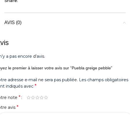
Share:
AVIS (0)
vis
 n’y a pas encore d’avis.
yez le premier à laisser votre avis sur “Puebla greige pebble”
tre adresse e-mail ne sera pas publiée.
Les champs obligatoires
*
nt indiqués avec
*
otre note
*
tre avis