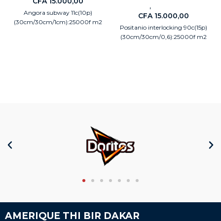
CFA
15.000,00
,
Carreaux
Electroménagers
Angora subway 11c(10p)
CFA
15.000,00
(30cm/30cm/1cm):25000f m2
Positanio interlocking 90c(15p)
(30cm/30cm/0,6):25000f m2
AMERIQUE THI BIR DAKAR