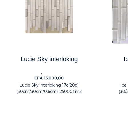
Lucie Sky interloking
I
,
Carreaux
Electroménagers
Carr
CFA
15.000,00
Lucie Sky interloking 17c(20p)
Ice 
(30cm/30cm/0,6cm): 25000f m2
(30/