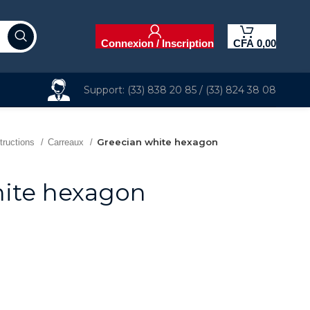
Connexion / Inscription
CFA
0,00
Support: (33) 838 20 85 / (33) 824 38 08
Greecian white hexagon
tructions
Carreaux
hite hexagon