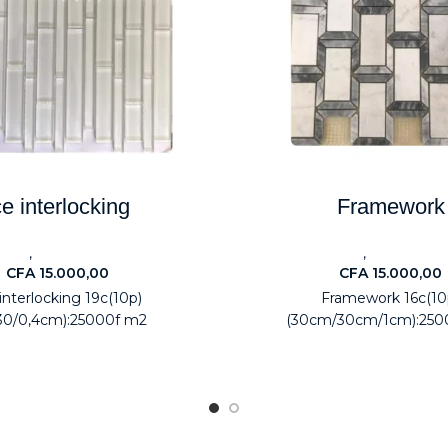
ce interlocking
Framework
,
,
eaux
Electroménagers
Carreaux
Electromén
CFA
15.000,00
CFA
15.000,00
interlocking 19c(10p)
Framework 16c(10
30/0,4cm):25000f m2
(30cm/30cm/1cm):250