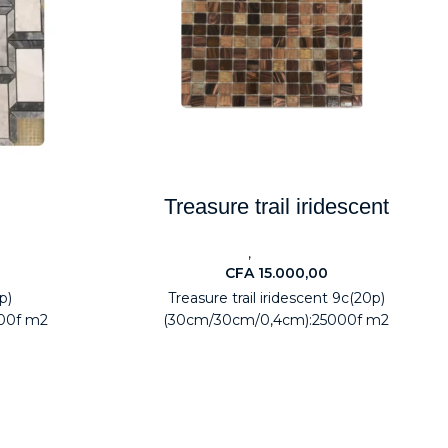
Treasure trail iridescent
,
agers
Carreaux
Electroménagers
CFA
15.000,00
p)
Treasure trail iridescent 9c(20p)
00f m2
(30cm/30cm/0,4cm):25000f m2