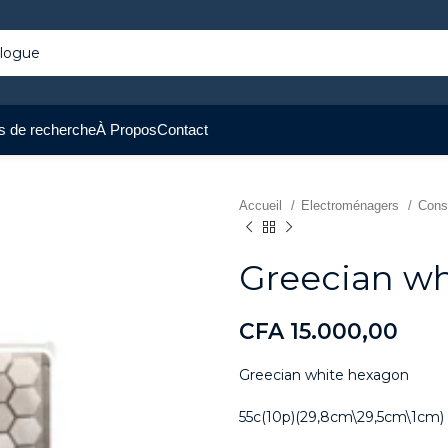
s de recherche
À Propos
Contact
Accueil
Electroménagers
Cons
Greecian w
CFA
15.000,00
Greecian white hexagon
55c(10p)(29,8cm\29,5cm\1cm)