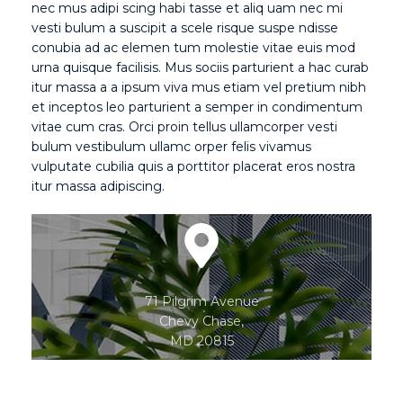
nec mus adipi scing habi tasse et aliq uam nec mi
vesti bulum a suscipit a scele risque suspe ndisse
conubia ad ac elemen tum molestie vitae euis mod
urna quisque facilisis. Mus sociis parturient a hac curab
itur massa a a ipsum viva mus etiam vel pretium nibh
et inceptos leo parturient a semper in condimentum
vitae cum cras. Orci proin tellus ullamcorper vesti
bulum vestibulum ullamc orper felis vivamus
vulputate cubilia quis a porttitor placerat eros nostra
itur massa adipiscing.
71 Pilgrim Avenue
Chevy Chase,
MD 20815