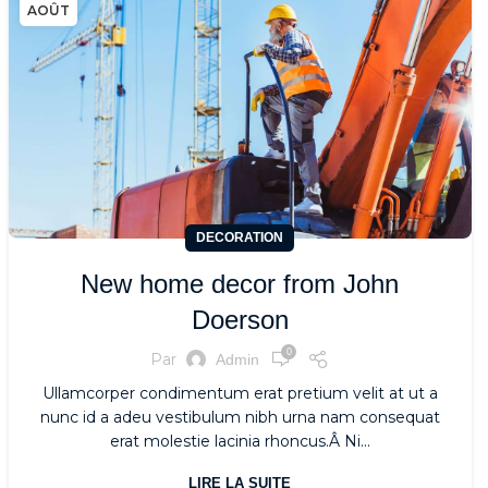
AOÛT
DECORATION
New home decor from John
Doerson
0
Par
Admin
Ullamcorper condimentum erat pretium velit at ut a
nunc id a adeu vestibulum nibh urna nam consequat
erat molestie lacinia rhoncus.Â Ni...
LIRE LA SUITE