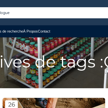
s de recherche
À Propos
Contact
ives de tags :
26