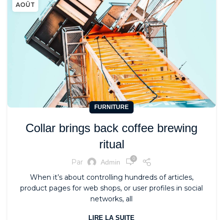
AOÛT
FURNITURE
Collar brings back coffee brewing
ritual
0
Par
Admin
When it’s about controlling hundreds of articles,
product pages for web shops, or user profiles in social
networks, all
LIRE LA SUITE