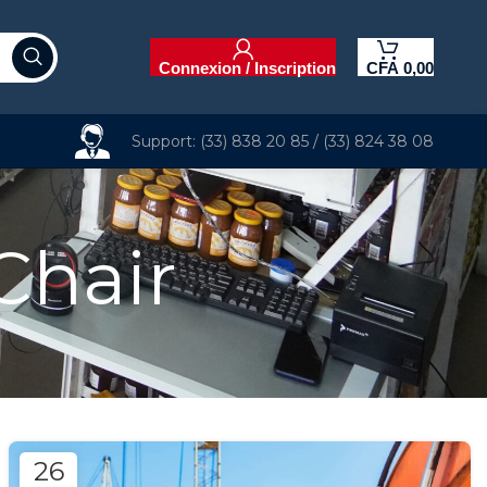
Connexion / Inscription
CFA
0,00
Support: (33) 838 20 85 / (33) 824 38 08
Chair
26