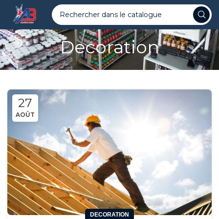
Decoration
27
AOÛT
DECORATION