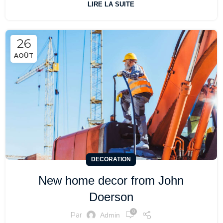
LIRE LA SUITE
26
AOÛT
DECORATION
New home decor from John
Doerson
0
Par
Admin