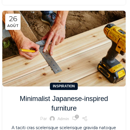
26
AOÛT
INSPIRATION
Minimalist Japanese-inspired
furniture
0
Par
Admin
A taciti cras scelerisque scelerisque gravida natoque