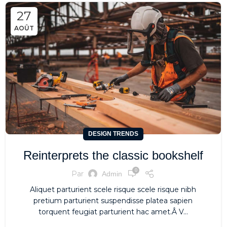
27
AOÛT
DESIGN TRENDS
Reinterprets the classic bookshelf
0
Par
Admin
Aliquet parturient scele risque scele risque nibh
pretium parturient suspendisse platea sapien
torquent feugiat parturient hac amet.Â V...