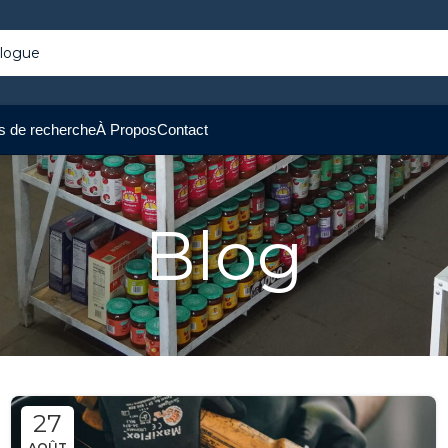
s de recherche
À Propos
Contact
Blog
27
AOÛT