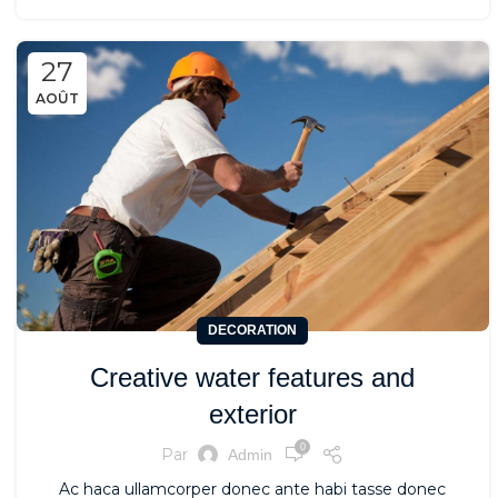
27
AOÛT
DECORATION
Creative water features and
exterior
0
Par
Admin
Ac haca ullamcorper donec ante habi tasse donec