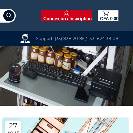
Connexion / Inscription
CFA
0,00
Support: (33) 838 20 85 / (33) 824 38 08
27
AOÛT