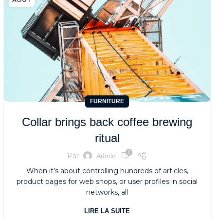
FURNITURE
Collar brings back coffee brewing
ritual
0
Par
Admin
When it’s about controlling hundreds of articles,
product pages for web shops, or user profiles in social
networks, all
LIRE LA SUITE