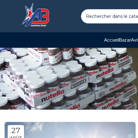
Accueil
Bazar
Avi
27
AOÛT