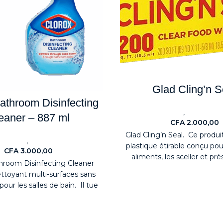
Glad Cling’n S
athroom Disinfecting
,
Nouveaute
Electromén
eaner – 887 ml
CFA
2.000,00
Glad Cling’n Seal. Ce produi
,
uveaute
Détergents
plastique étirable conçu pour
CFA
3.000,00
aliments, les sceller et pré
hroom Disinfecting Cleaner
ettoyant multi-surfaces sans
pour les salles de bain. Il tue
99,9 %