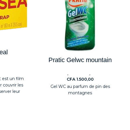
eal
Pratic Gelwc mountain
agers
,
,
BestSeller
Nouveaute
Détergents
t est un film
CFA
1.500,00
 couvrir les
Gel WC au parfum de pin des
server leur
montagnes