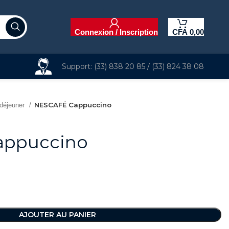
Connexion / Inscription
CFA
0,00
Support: (33) 838 20 85 / (33) 824 38 08
NESCAFÉ Cappuccino
 déjeuner
appuccino
AJOUTER AU PANIER