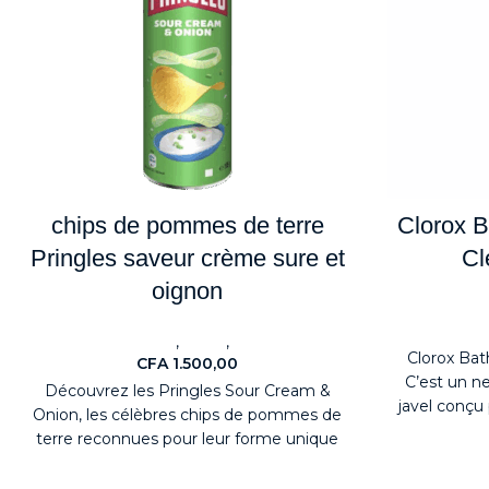
chips de pommes de terre
Clorox B
Pringles saveur crème sure et
Cl
oignon
No
,
,
ALIMENTAIRES
Snack
Nouveaute
Clorox Bat
CFA
1.500,00
C’est un n
Découvrez les Pringles Sour Cream &
javel conçu 
Onion, les célèbres chips de pommes de
terre reconnues pour leur forme unique
en