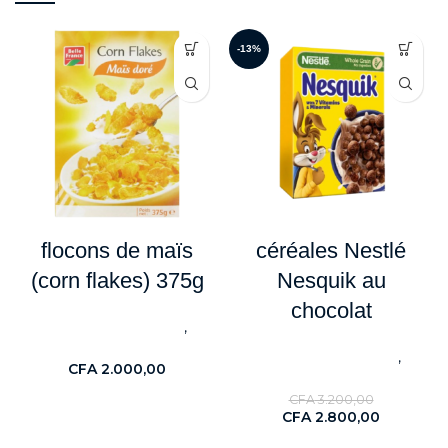
-13%
flocons de maïs
céréales Nestlé
(corn flakes) 375g
Nesquik au
chocolat
,
Céréales & Féculents
Nouveaute
,
Céréales & Féculents
CFA
2.000,00
Nouveaute
CFA
3.200,00
CFA
2.800,00