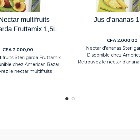
Nectar multifruits
Jus d’ananas 1
arda Fruttamix 1,5L
Jus
CFA
2.000,00
Jus
Nectar d’ananas Sterilgar
CFA
2.000,00
Disponible chez Americ
ifruits Sterilgarda Fruttamix
Retrouvez le nectar d’ananas
ponible chez American Bazar
en maxi format 1,5L dan
ez le nectar multifruits
 Fruttamix 1,5L, une boisson
riche