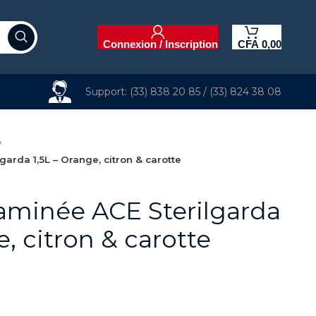
Connexion / Inscription
CFA
0,00
Support: (33) 838 20 85 / (33) 824 38 08
garda 1,5L – Orange, citron & carotte
taminée ACE Sterilgarda
e, citron & carotte