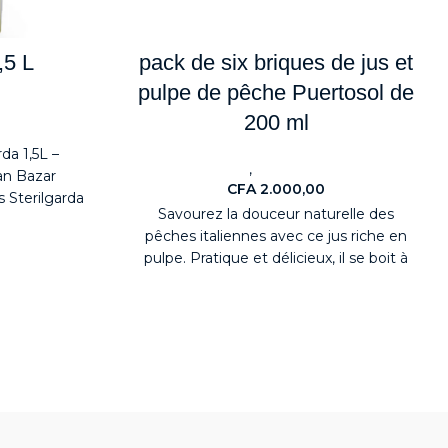
,5 L
pack de six briques de jus et
pulpe de pêche Puertosol de
200 ml
da 1,5L –
,
Jus
Nouveaute
an Bazar
CFA
2.000,00
 Sterilgarda
Savourez la douceur naturelle des
s votre
pêches italiennes avec ce jus riche en
pulpe. Pratique et délicieux, il se boit à