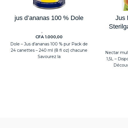
jus d’ananas 100 % Dole
Jus 
Sterilg
,
Jus
Nouveaute
CFA
1.000,00
Dole – Jus d’ananas 100 % pur Pack de
24 canettes – 240 ml (8 fl oz) chacune
Nectar mult
Savourez la
1,5L – Dis
Découvr
Sterilgarda