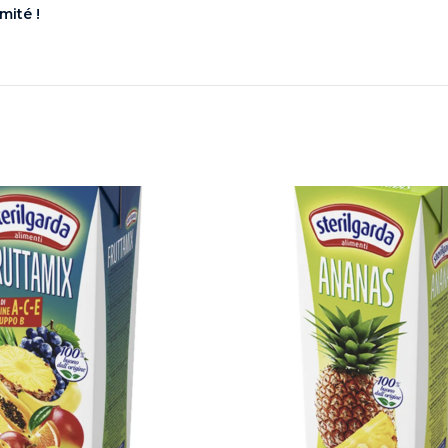
mité !