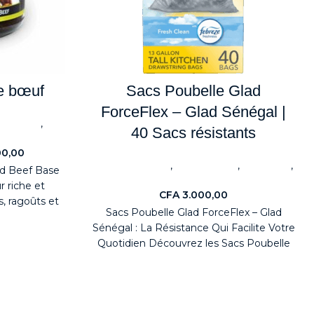
de bœuf
Sacs Poubelle Glad
ForceFlex – Glad Sénégal |
,
ondiments
40 Sacs résistants
00,00
,
,
,
Electroménagers
Sacs poubelle
Nouveaute
ed Beef Base
Détergents
 riche et
CFA
3.000,00
, ragoûts et
Sacs Poubelle Glad ForceFlex – Glad
Sénégal : La Résistance Qui Facilite Votre
Quotidien Découvrez les Sacs Poubelle
Glad ForceFlex