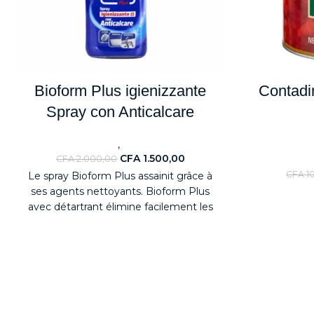
Bioform Plus igienizzante
Contadi
Spray con Anticalcare
,
Nouveaute
Détergents
ALIMENTAI
CFA
1.500,00
CFA
2.000,00
c
CFA
1
Le spray Bioform Plus assainit grâce à
ses agents nettoyants.
Bioform Plus
avec détartrant élimine facilement les
incrustations et le calcaire le plus tenace.
Sa formule réduit l'accumulation de
calcaire sur les surfaces, facilitant ainsi
l'écoulement de l'eau.
Idéal pour
nettoyer le carrelage, les lavabos, les
robinets, les cabines de douche et les