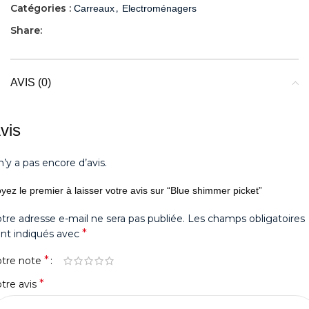
Catégories :
,
Carreaux
Electroménagers
Share:
AVIS (0)
vis
 n’y a pas encore d’avis.
yez le premier à laisser votre avis sur “Blue shimmer picket”
tre adresse e-mail ne sera pas publiée.
Les champs obligatoires
*
nt indiqués avec
*
otre note
*
tre avis