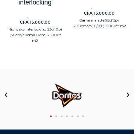
interlocking
,
Carreaux
Electroménagers
CFA
15.000,00
,
Carreaux
Electroménagers
Carrara matte 95c(15p)
CFA
15.000,00
(29,8cm/25,81/0,6):15000fr m2
Night sky interlocking 23c(10p)
(30cm/30cm/0,6cm):25000f
m2