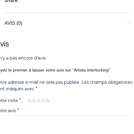
Share:
AVIS (0)
vis
 n’y a pas encore d’avis.
yez le premier à laisser votre avis sur “Artista interlocking”
tre adresse e-mail ne sera pas publiée.
Les champs obligatoires
*
nt indiqués avec
*
otre note
*
tre avis