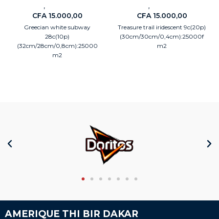
,
,
Carreaux
Electroménagers
Carreaux
Electroménagers
CFA
15.000,00
CFA
15.000,00
Greecian white subway
Treasure trail iridescent 9c(20p)
28c(10p)
(30cm/30cm/0,4cm):25000f
(32cm/28cm/0,8cm):25000
m2
m2
AMERIQUE THI BIR DAKAR