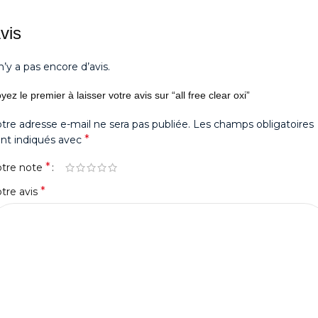
vis
 n’y a pas encore d’avis.
yez le premier à laisser votre avis sur “all free clear oxi”
tre adresse e-mail ne sera pas publiée.
Les champs obligatoires
*
nt indiqués avec
*
otre note
*
tre avis