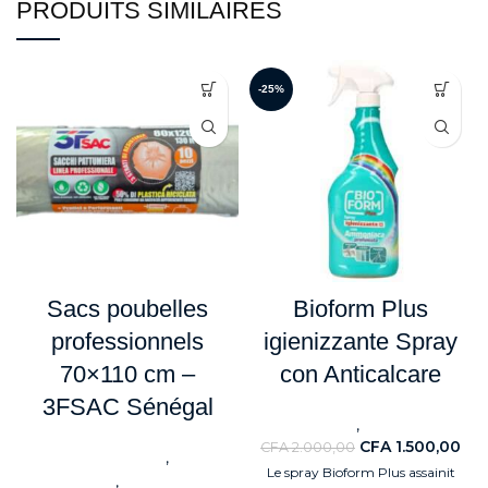
PRODUITS SIMILAIRES
-25%
Sacs poubelles
Bioform Plus
professionnels
igienizzante Spray
70×110 cm –
con Anticalcare
3FSAC Sénégal
,
Nouveaute
Détergents
CFA
1.500,00
CFA
2.000,00
,
Electroménagers
Sacs
Le spray Bioform Plus assainit
,
poubelle
Détergents