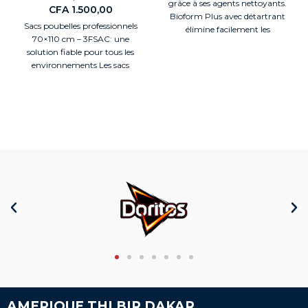
grâce à ses agents nettoyants.
CFA
1.500,00
Bioform Plus avec détartrant
Sacs poubelles professionnels
élimine facilement les
70×110 cm – 3FSAC: une
incrustations et le calcaire le
solution fiable pour tous les
plus tenace.
Sa formule réduit
environnements Les sacs
l'accumulation de calcaire sur
poubelles professionnels STSAC
les surfaces, facilitant ainsi
70×110
l'écoulement de l'eau.
Idéal
pour nettoyer le carrelage, les
lavabos, les robinets, les cabines
de douche et les baignoires.
AMERIQUE THI BIR DAKAR