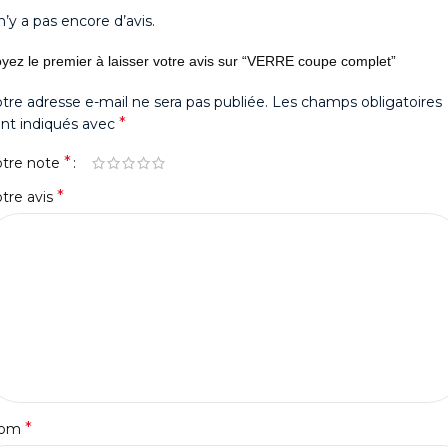
 n’y a pas encore d’avis.
yez le premier à laisser votre avis sur “VERRE coupe complet”
tre adresse e-mail ne sera pas publiée.
Les champs obligatoires
*
nt indiqués avec
*
otre note
*
tre avis
*
om