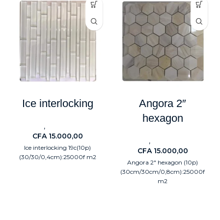
Ice interlocking
Angora 2″
hexagon
,
Carreaux
Electroménagers
CFA
15.000,00
,
Carreaux
Electroménagers
Ice interlocking 19c(10p)
CFA
15.000,00
(30/30/0,4cm):25000f m2
Angora 2" hexagon (10p)
(30cm/30cm/0,8cm):25000f
m2