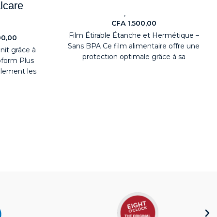
lcare
,
Nouveaute
Health & Beauty
CFA
1.500,00
nts
Film Étirable Étanche et Hermétique –
00,00
Sans BPA Ce film alimentaire offre une
nit grâce à
protection optimale grâce à sa
oform Plus
conception étanche
ilement les
e plus tenace.
ulation de
ilitant ainsi
déal pour
avabos, les
uche et les