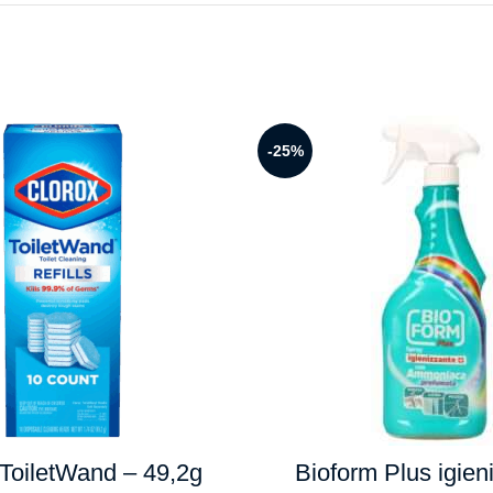
-25%
 ToiletWand – 49,2g
Bioform Plus igien