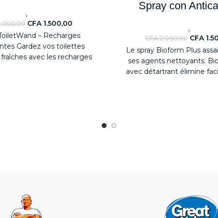
Spray con Antica
,
uveaute
Détergents
CFA
1.500,00
.000,00
,
Nouveaute
Déterge
 ToiletWand – Recharges
CFA
1.5
CFA
2.000,00
tes Gardez vos toilettes
Le spray Bioform Plus assai
 fraîches avec les recharges
ses agents nettoyants.
Bi
letWand. Chaque tampon est
avec détartrant élimine fac
pré-chargé
incrustations et le calcaire l
Sa formule réduit l'accum
calcaire sur les surfaces, fac
l'écoulement de l'eau.
I
nettoyer le carrelage, les l
robinets, les cabines de do
baignoires.