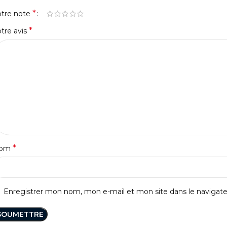
*
otre note
*
tre avis
*
om
Enregistrer mon nom, mon e-mail et mon site dans le naviga