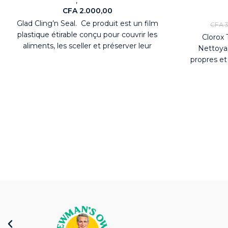
,
Nouveaute
Electroménagers
CFA
2.000,00
No
Glad Cling’n Seal. Ce produit est un film
CFA
3
plastique étirable conçu pour couvrir les
Clorox
aliments, les sceller et préserver leur
Nettoyan
propres et
Clorox Toi