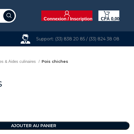
Connexion / Inscription
CFA
0,00
Support: (33) 838 20 85 / (33) 824 38 08
Pois chiches
s & Aides culinaires
s
AJOUTER AU PANIER