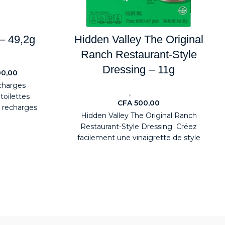
– 49,2g
Hidden Valley The Original
Ranch Restaurant-Style
nts
Dressing – 11g
00,00
charges
,
Nouveaute
ALIMENTAIRES
toilettes
CFA
500,00
s recharges
Hidden Valley The Original Ranch
 tampon est
Restaurant-Style Dressing Créez
facilement une vinaigrette de style
restaurant à la maison avec le Hidden