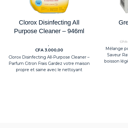
Clorox Disinfecting All
Gre
Purpose Cleaner – 946ml
Nouv
CFA
,
Nouveaute
Détergents
Mélange po
CFA
3.000,00
Saveur Raf
Clorox Disinfecting All-Purpose Cleaner –
boisson lég
Parfum Citron Frais Gardez votre maison
mélange 
propre et saine avec le nettoyant
désinfectant tout usage