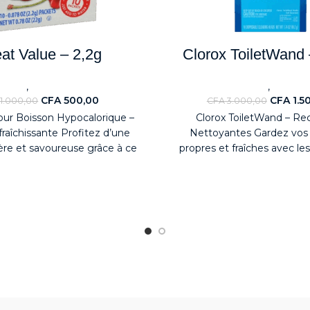
at Value – 2,2g
Clorox ToiletWand 
,
,
eaute
ALIMENTAIRES
Nouveaute
Déterge
CFA
500,00
CFA
1.5
1.000,00
CFA
3.000,00
ur Boisson Hypocalorique –
Clorox ToiletWand – Re
raîchissante Profitez d’une
Nettoyantes Gardez vos 
ère et savoureuse grâce à ce
propres et fraîches avec le
hypocalorique conçu pour
Clorox ToiletWand. Chaque
pré-chargé