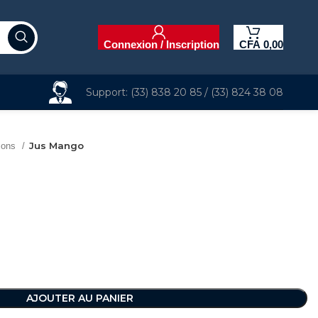
Connexion / Inscription
CFA
0,00
Support: (33) 838 20 85 / (33) 824 38 08
Jus Mango
sons
AJOUTER AU PANIER