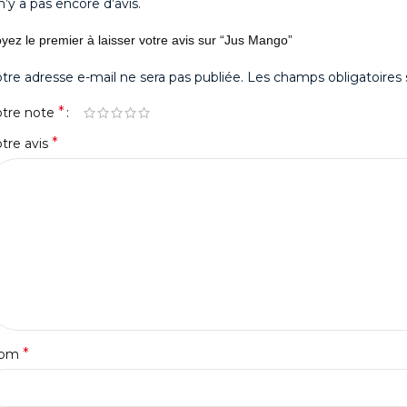
 n’y a pas encore d’avis.
yez le premier à laisser votre avis sur “Jus Mango”
tre adresse e-mail ne sera pas publiée.
Les champs obligatoires 
*
otre note
*
tre avis
*
om