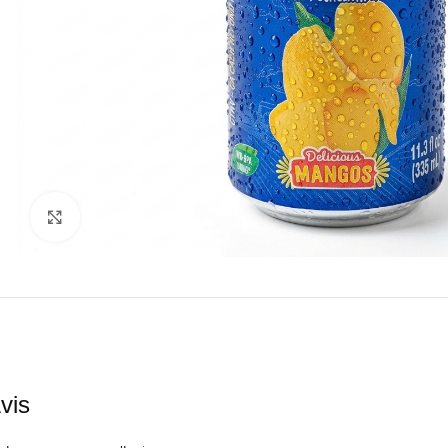
Agrandir
vis