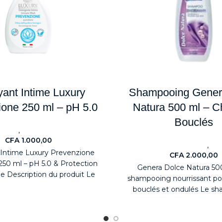
yant Intime Luxury
Shampooing Gener
ione 250 ml – pH 5.0
Natura 500 ml – 
Bouclés
,
eaute
Health & Beauty
CFA
1.000,00
,
Health & Beauty
Hea
Intime Luxury Prevenzione
CFA
2.000,00
250 ml – pH 5.0 & Protection
Genera Dolce Natura 500
e Description du produit Le
shampooing nourrissant p
 Prevenzione Quotidiana
bouclés et ondulés Le s
Genera Dolce Natur