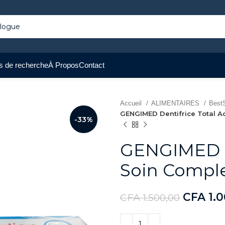
s de recherche
À Propos
Contact
Accueil
ALIMENTAIRES
BestS
GENGIMED Dentifrice Total Ac
-33%
GENGIMED De
Soin Comple
CFA
1.0
CFA
1.500,00