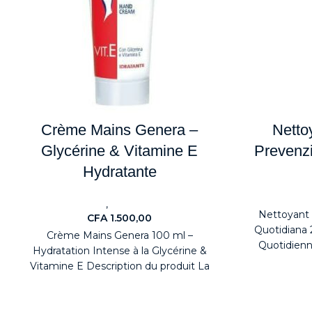
Crème Mains Genera –
Netto
Glycérine & Vitamine E
Prevenz
Hydratante
Nouv
,
Nouveaute
Health & Beauty
Nettoyant 
CFA
1.500,00
Quotidiana 
Crème Mains Genera 100 ml –
Quotidienn
Hydratation Intense à la Glycérine &
Luxury
Vitamine E Description du produit La
crème pour