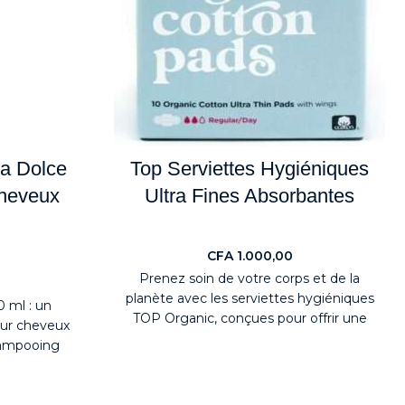
a Dolce
Top Serviettes Hygiéniques
Cheveux
Ultra Fines Absorbantes
Health & Beauty
CFA
1.000,00
lth
Prenez soin de votre corps et de la
planète avec les serviettes hygiéniques
 ml : un
TOP Organic, conçues pour offrir une
our cheveux
protection
hampooing
a 500