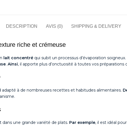
DESCRIPTION
AVIS (0)
SHIPPING & DELIVERY
exture riche et crémeuse
un
lait concentré
qui subit un processus d’évaporation soigneux.
use
.
Ainsi
, il apporte plus d’onctuosité à toutes vos préparations c
D
end adapté à de nombreuses recettes et habitudes alimentaires.
D
ganisme.
s
nt dans une grande variété de plats.
Par exemple
, il est idéal pour