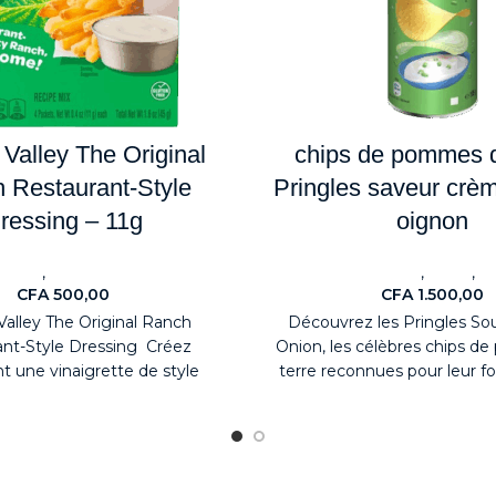
Valley The Original
chips de pommes d
 Restaurant-Style
Pringles saveur crèm
ressing – 11g
oignon
,
,
,
eaute
ALIMENTAIRES
ALIMENTAIRES
Snack
N
CFA
500,00
CFA
1.500,00
alley The Original Ranch
Découvrez les Pringles So
ant-Style Dressing Créez
Onion, les célèbres chips 
t une vinaigrette de style
terre reconnues pour leur 
 à la maison avec le Hidden
en