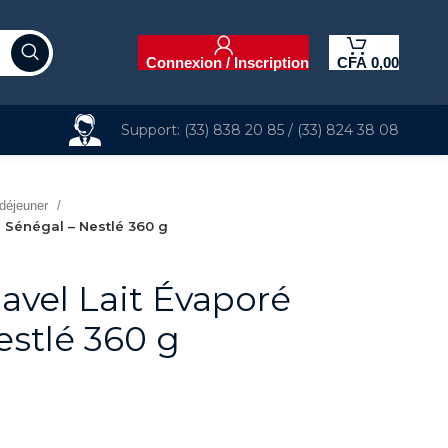
Connexion / Inscription
CFA
0,00
Support: (33) 838 20 85 / (33) 824 38 08
 déjeuner
é Sénégal – Nestlé 360 g
avel Lait Évaporé
estlé 360 g