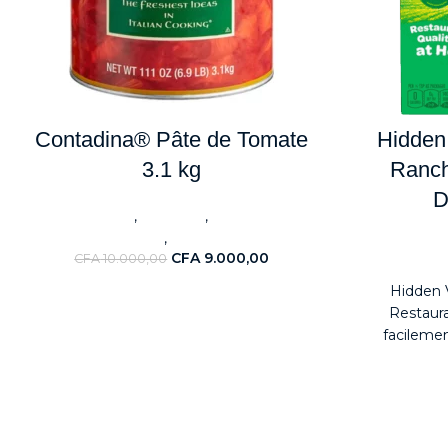
Contadina® Pâte de Tomate
Hidden 
3.1 kg
Ranch
D
,
,
ALIMENTAIRES
BestSeller
Sauces & Aides
,
culinaires
Nouveaute
Nouv
CFA
9.000,00
CFA
10.000,00
Hidden V
Restaur
facilemen
restaurant