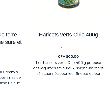
e terre
Haricots verts Cirio 400g
e sure et
,
,
ALIMENTAIRES
BestSeller
Conserves &
Légumes
CFA
500,00
ouveaute
Les haricots verts Cirio 400 g propose
des légumes savoureux, soigneusement
ur Cream &
sélectionnés pour leur finesse et leur
de pommes de
fraîcheur. Cueillis à la main
forme unique