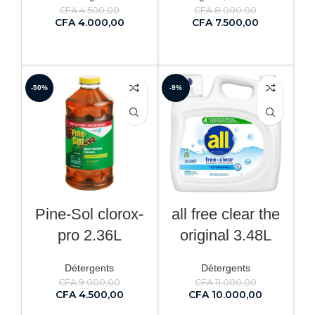
CFA
4.500,00
CFA
8.000,00
CFA
4.000,00
CFA
7.500,00
AJOUTER AU PANIER
AJOUTER AU PANIER
-50%
-9%
Pine-Sol clorox-
all free clear the
pro 2.36L
original 3.48L
Détergents
Détergents
CFA
9.000,00
CFA
11.000,00
CFA
4.500,00
CFA
10.000,00