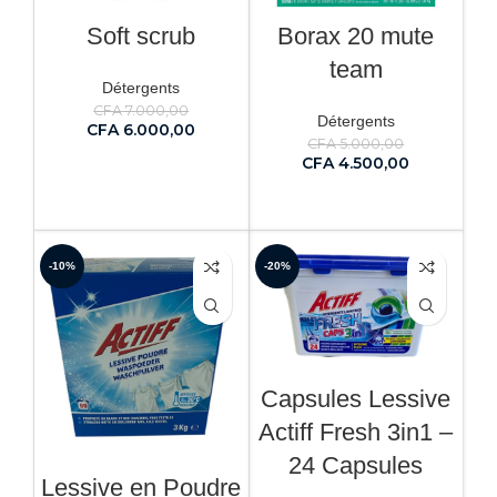
Soft scrub
Borax 20 mute
team
Détergents
CFA
7.000,00
Détergents
CFA
6.000,00
CFA
5.000,00
CFA
4.500,00
AJOUTER AU PANIER
AJOUTER AU PANIER
-10%
-20%
Capsules Lessive
Actiff Fresh 3in1 –
24 Capsules
Lessive en Poudre