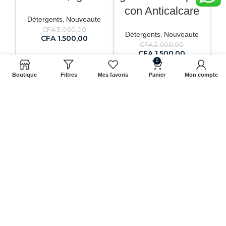
con Anticalcare
,
Détergents
Nouveaute
CFA
3.000,00
,
Détergents
Nouveaute
CFA
1.500,00
CFA
2.000,00
CFA
1.500,00
AJOUTER AU PANIER
0
AJOUTER AU PANIER
Boutique
Filtres
Mes favoris
Panier
Mon compte
-25%
-25%
Bioform Plus
Bio form plus
igienizzante Spray
Détergents
con Anticalcare
CFA
2.000,00