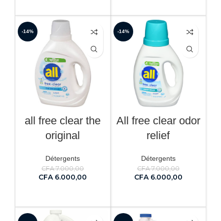
AJOUTER AU PANIER
AJOUTER AU PANIER
-14%
-14%
all free clear the
All free clear odor
original
relief
Détergents
Détergents
CFA
7.000,00
CFA
7.000,00
CFA
6.000,00
CFA
6.000,00
AJOUTER AU PANIER
AJOUTER AU PANIER