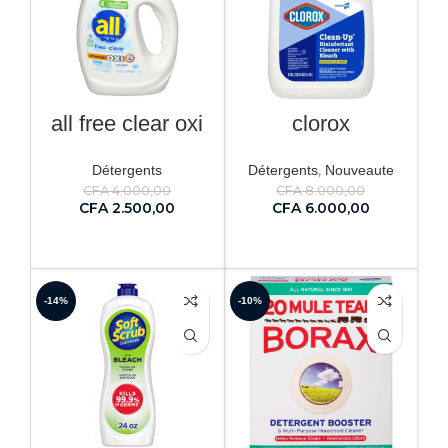
all free clear oxi
clorox
,
Détergents
Détergents
Nouveaute
CFA
4.000,00
CFA
8.000,00
CFA
2.500,00
CFA
6.000,00
AJOUTER AU PANIER
AJOUTER AU PANIER
-14%
-10%