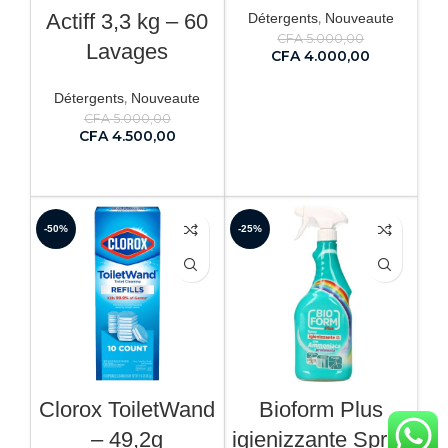
,
Actiff 3,3 kg – 60
Détergents
Nouveaute
CFA
5.000,00
Lavages
CFA
4.000,00
AJOUTER AU PANIER
,
Détergents
Nouveaute
CFA
5.000,00
CFA
4.500,00
AJOUTER AU PANIER
-50%
-25%
Clorox ToiletWand
Bioform Plus
– 49,2g
igienizzante Spray