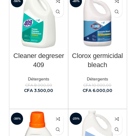
-56%
-40%
Cleaner degreser
Clorox germicidal
409
bleach
Détergents
Détergents
CFA
8.000,00
CFA
10.000,00
CFA
3.500,00
CFA
6.000,00
AJOUTER AU PANIER
AJOUTER AU PANIER
-38%
-25%