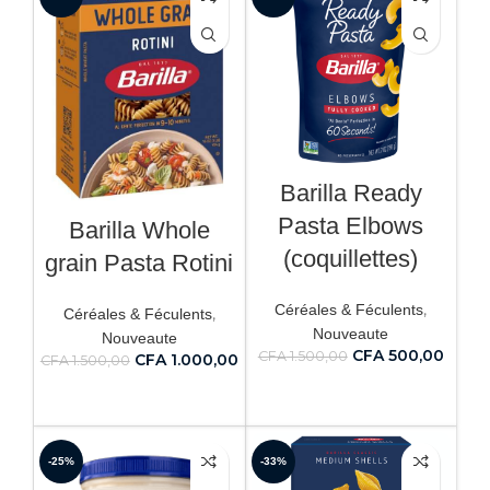
Barilla Ready
Pasta Elbows
Barilla Whole
(coquillettes)
grain Pasta Rotini
,
Céréales & Féculents
,
Céréales & Féculents
Nouveaute
Nouveaute
CFA
500,00
CFA
1.500,00
CFA
1.000,00
CFA
1.500,00
AJOUTER AU PANIER
AJOUTER AU PANIER
-25%
-33%