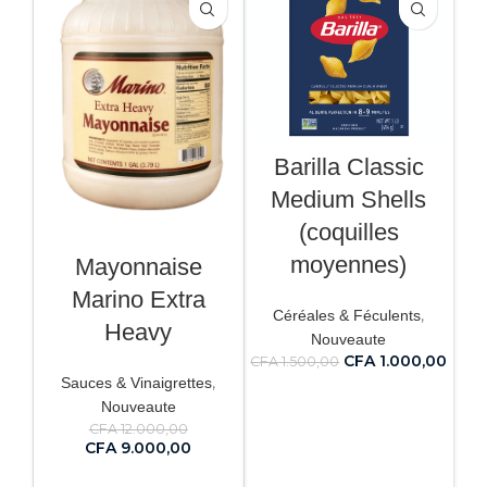
Barilla Classic
Medium Shells
(coquilles
moyennes)
Mayonnaise
Marino Extra
,
Céréales & Féculents
Heavy
Nouveaute
CFA
1.000,00
CFA
1.500,00
,
Sauces & Vinaigrettes
AJOUTER AU PANIER
Nouveaute
CFA
12.000,00
CFA
9.000,00