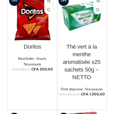
-14%
-28%
Doritos
Thé vert à la
menthe
,
,
BestSeller
Snack
aromatisée x25
Nouveaute
sachets 50g –
CFA
300,00
CFA
350,00
NETTO
AJOUTER AU PANIER
,
Petit déjeuner
Nouveaute
CFA
1.300,00
CFA
1.800,00
AJOUTER AU PANIER