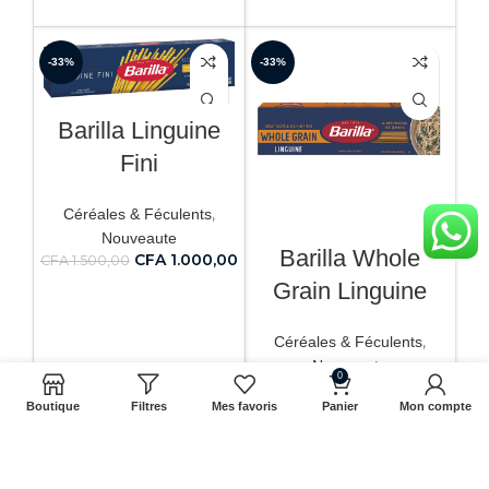
AJOUTER AU PANIER
-33%
-33%
Barilla Linguine
Fini
,
Céréales & Féculents
Nouveaute
Barilla Whole
CFA
1.000,00
CFA
1.500,00
Grain Linguine
AJOUTER AU PANIER
,
Céréales & Féculents
Nouveaute
0
CFA
1.000,00
CFA
1.500,00
Boutique
Filtres
Mes favoris
Panier
Mon compte
AJOUTER AU PANIER
-33%
-33%