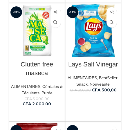
-33%
-14%
Clutten free
Lays Salt Vinegar
maseca
,
,
ALIMENTAIRES
BestSeller
,
Snack
Nouveaute
,
ALIMENTAIRES
Céréales &
CFA
300,00
CFA
350,00
,
Féculents
Purée
CFA
3.000,00
AJOUTER AU PANIER
CFA
2.000,00
AJOUTER AU PANIER