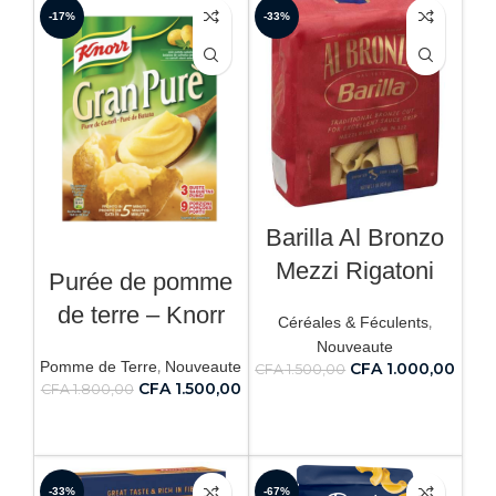
-17%
-33%
Barilla Al Bronzo
Mezzi Rigatoni
Purée de pomme
de terre – Knorr
,
Céréales & Féculents
Nouveaute
,
Pomme de Terre
Nouveaute
CFA
1.000,00
CFA
1.500,00
CFA
1.500,00
CFA
1.800,00
AJOUTER AU PANIER
AJOUTER AU PANIER
-33%
-67%