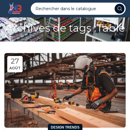
Archives de tags :Table
27
AOÛT
DESIGN TRENDS